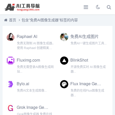
首页
包含"免费AI图像生成器"标签的内容
Raphael AI
免费AI生成图片
免费无限制 AI 图像生成器，
免费AI一键生成图片工具...
使用 Raphael 创建精美图
像，这是全球首个完全免费
且无限制的 AI 图像生成器，
Fluximg.com
BlinkShot
由 FLUX.1-Dev 模型驱动。
无需注册，图像质量卓
免费无需登录AI图像生成网
开源免费实时 AI 图像生成
越。...
站...
器...
Bylo.ai
Flux Image Generator
免费AI文本生成图像...
免费的在线Flux图像生成
器...
Grok Image Generator
Grok图像生成器,免费在线