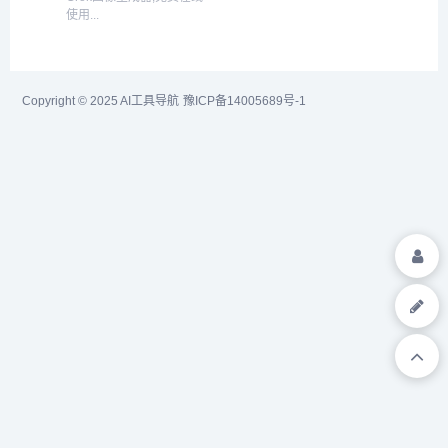
使用...
Copyright © 2025
AI工具导航
豫ICP备14005689号-1