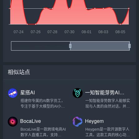
相似站点
星搭AI
一知智能芽势AI数字人
搭建你专属的AI数字员工，
一知智能芽势数字人能够实
专注于基于大模型的AI小模
现与人类的自然对话，并且
型训练和微调...
具备逼真的外貌和动作表现
能力，支持 2D 数字人风格
BocaLive
Heygem
化形象和声音定制，轻松复
制 7x24 小时无人/半无人直
BocaLive是一款跨境电商AI
Heygem是一款开源数字人
播间，实现直播场景品牌
数字人直播工具，支持
工具，这款工具的核心功能