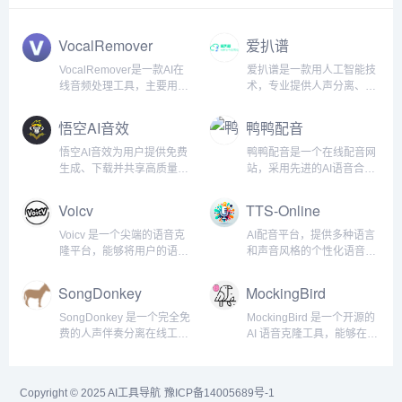
VocalRemover
爱扒谱
VocalRemover是一款AI在
爱扒谱是一款用人工智能技
线音频处理工具，主要用于
术，专业提供人声分离、在
从音乐中分离人声和伴奏。
线扒谱、在线ai生成音乐、
能够高效地识别并去除音频
转五线谱、在线MP3转MIDI
悟空AI音效
鸭鸭配音
文件中的人声部分，同时保
格式服务，无损音频提取就
留背景音乐的清晰度和音
找爱扒谱网...
悟空AI音效为用户提供免费
鸭鸭配音是一个在线配音网
质。...
生成、下载并共享高质量音
站，采用先进的AI语音合成
效的服务，依托 MMAudio
技术，为用户提供高可用性
多模态技术支持，轻松覆盖
的在线AI配音工具，是一个
Voicv
TTS-Online
影视、游戏、VR/AR、动画
为短视频创作者量身定制的
等多场景应用，让创作更高
视频配音网站。...
Voicv 是一个尖端的语音克
AI配音平台，提供多种语言
效、更便捷。...
隆平台，能够将用户的语音
和声音风格的个性化语音合
快速转化为数字资产。其主
成服务...
要特点包括零样本语音克
SongDonkey
MockingBird
隆、多语言支持、实时处
理、高准确性和跨平台支持
SongDonkey 是一个完全免
MockingBird 是一个开源的
等。...
费的人声伴奏分离在线工
AI 语音克隆工具，能够在短
具，基于人工智能技术，能
短 5 秒内克隆用户的声音并
够从音频文件中分离出人声
生成任意语音内容。...
和伴奏。...
Copyright © 2025
AI工具导航
豫ICP备14005689号-1