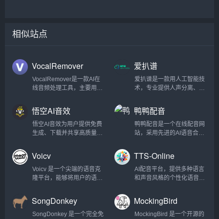
相似站点
VocalRemover
爱扒谱
VocalRemover是一款AI在
爱扒谱是一款用人工智能技
线音频处理工具，主要用于
术，专业提供人声分离、在
从音乐中分离人声和伴奏。
线扒谱、在线ai生成音乐、
能够高效地识别并去除音频
转五线谱、在线MP3转MIDI
悟空AI音效
鸭鸭配音
文件中的人声部分，同时保
格式服务，无损音频提取就
留背景音乐的清晰度和音
找爱扒谱网...
悟空AI音效为用户提供免费
鸭鸭配音是一个在线配音网
质。...
生成、下载并共享高质量音
站，采用先进的AI语音合成
效的服务，依托 MMAudio
技术，为用户提供高可用性
多模态技术支持，轻松覆盖
的在线AI配音工具，是一个
Voicv
TTS-Online
影视、游戏、VR/AR、动画
为短视频创作者量身定制的
等多场景应用，让创作更高
视频配音网站。...
Voicv 是一个尖端的语音克
AI配音平台，提供多种语言
效、更便捷。...
隆平台，能够将用户的语音
和声音风格的个性化语音合
快速转化为数字资产。其主
成服务...
要特点包括零样本语音克
SongDonkey
MockingBird
隆、多语言支持、实时处
理、高准确性和跨平台支持
SongDonkey 是一个完全免
MockingBird 是一个开源的