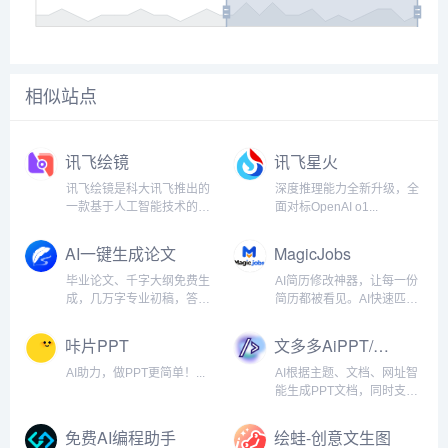
相似站点
讯飞绘镜
讯飞星火
讯飞绘镜是科大讯飞推出的
深度推理能力全新升级，全
一款基于人工智能技术的AI
面对标OpenAI o1...
视频创作平台，旨在简化视
频创作流程，帮助用户将创
AI一键生成论文
MagicJobs
意快速转化为高质量的视频
内容。...
毕业论文、千字大纲免费生
AI简历修改神器，让每一份
成，几万字专业初稿，答辩
简历都被看见。AI快速匹配
PPT一键生成，更可根据导
招聘要求，根据岗位要求自
师要求无限改稿！...
动优化简历，生成优秀简历
咔片PPT
文多多AiPPT/免费生成
模板并支持导出，提高简历
通过率。...
AI助力，做PPT更简单！...
AI根据主题、文档、网址智
能生成PPT文档，同时支持
在线编辑、美化、排版、导
出、一键动效、自动生成演
免费AI编程助手
绘蛙-创意文生图
讲稿等功能...