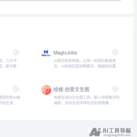
MagicJobs
成，几万字
AI简历修改神器，让每一份简历都被看
成，更可根据
见。AI快速匹配招聘要求，根据岗位要求
自动优化简历，生成优秀简历模板并支
持导出，提高简历通过率。...
绘蛙-创意文生图
大模型的免AI编
免费在线AI文生图工具，输入你想象中的
代码生成、
画面，自动生成多样化的创意图像...
功能，支持