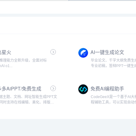
飞星火
AI一键生成论文
推理能力全新升级，全面对标
毕业论文、千字大纲免费生
AI o1...
专业初稿，答辩PPT一键生
导师要求无限改稿！...
多AiPPT/免费生成
免费AI编程助手
根据主题、文档、网址智能生成PPT文
CodeGeeX是一个基于AI
同时支持在线编辑、美化、排版、
程辅助工具，可以实现自动
、一键动效、自动生成演讲稿等功
代码翻译、自动编写注释等
20多种编程语言。...