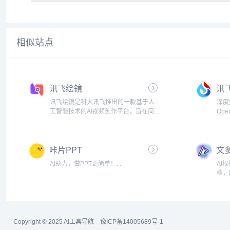
相似站点
讯飞绘镜
讯
讯飞绘镜是科大讯飞推出的一款基于人
深度
工智能技术的AI视频创作平台，旨在简化
Open
视频创作流程，帮助用户将创意快速转
化为高质量的视频内容。...
咔片PPT
文多
AI助力，做PPT更简单！...
AI
档，
导出
能...
Copyright © 2025
AI工具导航
豫ICP备14005689号-1